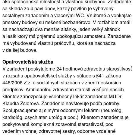
ako spoločenská miestnosť a vlastnou kuchyňou. Zariadenie
sa skladá zo 4 pavilónov, každý pavilón je vybavený
sociálnym zariadením a viacerými WC. Vnútorné a vonkajšie
priestory budovy sú riešené bezbariérovo. V rozľahlom areáli
sa nachádzajú dva menšie altánky, jeden veľký altánok
a lesík ktorý má príjemnú upokojujúcu atmosféru. Zariadenie
má vybudovanú vlastnú práčovňu, ktorá sa nachádza
v ďalšej budove.
Opatrovateľská služba
V zariadení poskytujeme 24 hodinovú zdravotnú starostlivosť
v rozsahu opatrovateľskej služby v súlade s §41 zákona
448/2008 Z.z. o sociálnych službách v znení neskorších
predpisov. Ambulantnú zdravotnú starostlivosť pre našich
klientov zabezpečuje všeobecný lekár zariadenia MUDr.
Klaudia Zsidrová. Zariadenie navštevuje podľa potreby.
Spolupracujeme aj s inými odbornými lekármi (neurológ,
kardiológ, psychiater, urológ a pod.). Klientom zariadenia je
poskytovaná komplexná zdravotná starostlivosť, pod
vedením vrchnej zdravotnej sestry, odborne vzdelané