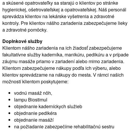
a skúsené opatrovateľky sa starajú o klientov po stránke
hygienickej, ošetrovateľskej a opatrovateľskej. Náš personál
sprevádza klientov na lekárske vyšetrenia a zdravotné
kontroly. Pre klientov nášho zariadenia zabezpečujeme lieky
a zdravotné pomôcky.
Doplnkové služby
Klientom nášho zariadenia na ich žiadosť zabezpečujeme
fakultatívne služby kaderníka, manikúru, pedikúru a v prípade
záujmu masáže priamo v zariadení alebo mimo zariadenia.
Klientom zabezpečujeme nákupy podľa ich výberu, alebo
klientov sprevádzame na nákupy do mesta. V rámci našich
možností klientom poskytujeme:
vodnú masáž nôh,
lampu Biostimul
objednanie kaderníckych služieb
objednanie pedikéra
objednanie masáží
na požiadanie zabezpečíme rehabilitačnú sestru