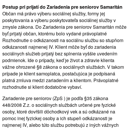
Postup pri prijatí do Zariadenia pre seniorov Samaritán
Občan má právo výberu sociálnej služby, formy jej
poskytovania a výberu poskytovateľa sociálnej služby v
zmysle zákona. Do Zariadenia pre seniorov Samaritán môže
byť prijatý občan, ktorému bolo vydané právoplatné
Rozhodnutie o odkázanosti na sociálnu službu so stupňom
odkázanosti najmenej IV. Klient môže byť do zariadenia
sociálnych služieb prijatý bez splnenia vyššie uvedením
podmienok. Ide o prípady, keď je život a zdravie klienta
vážne ohrozené §8 zákona o sociálnych službách. V takom
prípade je klient samoplatca, postačujúca je podpísaná
platná zmluva medzi zariadením a klientom. Právoplatné
rozhodnutie si klient dodatočne vybaví.
Zariadenie pre seniorov (ZpS ) je podľa §35 zákona
448/2008 Z.z. o sociálnych službách určené pre fyzické
osoby, ktoré dovŕšili dôchodkový vek a sú odkázané na
pomoc inej fyzickej osoby a ich stupeň odkázanosti je
najmenej IV, alebo túto službu potrebujú z iných vážnych