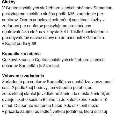
Služby
V Centre sociálnych služieb pre starších občanov Samaritán
poskytujeme sociálnu službu podľa §35, zariadenie pre
seniorov. Okrem pobytovej celoročnej sociálnej služby v
zariadení pre seniorov poskytujeme pre občanov
opatrovateľskú službu v zmysle § 41. Taktiež poskytujeme
pre obyvateľov rozvoz stravy do domácností v Galante a
v Kajali podľa § 58.
Kapacita zariadenia
Celková kapacita Centra sociálnych služieb pre starších
občanov Samaritán je 34 miest.
Vybavenie zariadenia
Zariadenie pre seniorov Samaritán sa nachádza v prízemnej
časti 2 podlažnej budovy, má výhodnú polohu, od
železničnej stanici je vzdialené 5 min, do mesta 5 minút, do
evanjelického kostola 5 minút a do katolíckeho kostola 10
minút. Disponuje vstupnou halou, kde si klienti môžu
v prípade záujmu posedieť, veľkou jedálňou, ktorá slúži aj